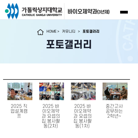
바이오제약과
(3년제)
HOME
>
커뮤니티
>
포토갤러리
포토갤러리
2025 직
2025 바
2025 바
중간고사
업설계캠
이오제약
이오제약
공부하는
프
과 요셉의
과 요셉의
2학년~
집 봉사활
집 봉사활
동(2차)
동(1차)