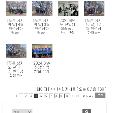
[푸른 상지
[푸른 상지
2025학년
[푸른 상지
의 날] 4월
의 날] 3월
도 신입생
의 날] 12
환경정화
환경정화
학습동기
월 환경정
활동~
활동~
프로그램
화활동~
[푸른 상지
2024 BnA
의 날] 11
취창업 박
월 환경정
람회 참가
화활동~
페이지 [ 4 / 14 ], 게시물 [ 오늘 0 / 총 139 ]
<
1
2
3
4
5
6
7
8
9
10
>
>>
마지막 ›