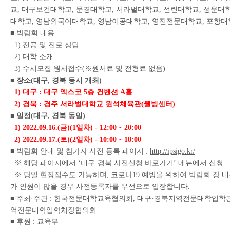
교
대구보건대학교
문경대학교
서라벌대학교
선린대학교
성운대
,
,
,
,
,
대학교
영남외국어대학교
영남이공대학교
영진전문대학교
포항대
,
,
,
,
■
박람회 내용
전공 및 진로 상담
1)
대학 소개
2)
수시모집 원서접수
※
원서료 및 전형료 없음
3)
(
)
■
장소
대구
경북 동시 개최
(
,
)
대구
대구 엑스코
층 컨벤션
홀
1)
:
5
A
경북
경주 서라벌대학교 원석체육관
웰빙센터
2)
:
(
)
■
일정
대구
경북 동일
(
,
)
금
일차
1) 2022.09.16.(
)(1
) - 12:00 ~ 20:00
토
일차
2) 2022.09.17.(
)(2
) - 10:00 ~ 18:00
■
박람회 안내 및 참가자 사전 등록 페이지
:
http://ipsigo.kr/
※
해당 페이지에서
대구
경북 사전신청 바로가기
메뉴에서 신청
‘
·
’
※
당일 현장접수도 가능하며
코로나
예방을 위하여 박람회 장 
,
19
가 인원이 많을 경우 사전등록자를 우선으로 입장합니다
.
■
주최
주관
한국전문대학교육협의회
대구
경북지역전문대학입학
·
:
,
·
역전문대학입학처장협의회
■
후원
교육부
: