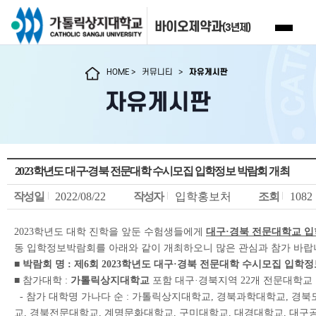
바이오제약과
(3년제)
HOME
>
커뮤니티
>
자유게시판
자유게시판
2023학년도 대구·경북 전문대학 수시모집 입학정보 박람회 개최
작성일
2022/08/22
작성자
입학홍보처
조회
1082
학년도 대학 진학을 앞둔 수험생들에게
대구
경북 전문대학교 입
2023
·
동 입학정보박람회를 아래와 같이 개최하오니 많은 관심과 참가 바
■
박람회 명
제
회
학년도 대구
경북 전문대학 수시모집 입학정
:
6
2023
·
■
참가대학
가톨릭상지대학교
포함 대구
경북지역
개 전문대학교
:
·
22
참가 대학명 가나다 순
가톨릭상지대학교
경북과학대학교
경북
-
:
,
,
교
경북전문대학교
계명문화대학교
구미대학교
대경대학교
대구
,
,
,
,
,