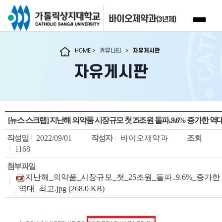
바이오제약과
(3년제)
HOME
>
커뮤니티
>
자유게시판
자유게시판
[뉴스 스크랩] 지난해 의약품 시장규모 첫 25조원 돌파..9.6% 증가한 역
작성일
2022/09/01
작성자
바이오제약과
조회
1168
첨부파일
지난해_의약품_시장규모_첫_25조원_돌파..9.6%_증가한
_역대_최고.jpg (268.0 KB)